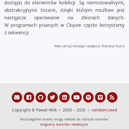
dostępu do elementów kolekcji. Są niemutowalnymi,
abstrakcyjnymi listami, dzięki którym możliwe jest
następcze operowanie na zbiorach danych.
W programach pisanych w Clojure często korzystamy
z sekwencji.
#
sekwencja
#
dostęp następczy
#
iteracja
#
cons
Copyright © Paweł Wilk • 2005 – 2026 •
random:seed
Poszczególne utwory mogą należeć do różnych autorów:
biogramy autorsko-redakcyjne
.