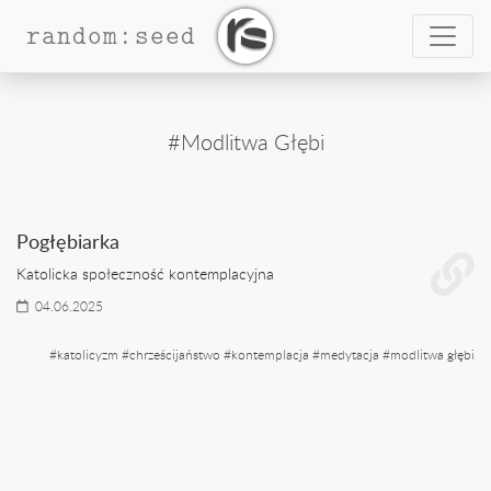
Nawig
random:seed
#Modlitwa Głębi
Pogłębiarka
Katolicka społeczność kontemplacyjna
04.06.2025
#
katolicyzm
#
chrześcijaństwo
#
kontemplacja
#
medytacja
#
modlitwa głębi