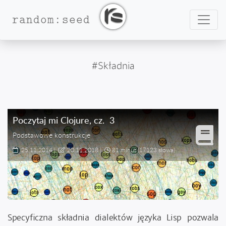
Nawig
random:seed
#Składnia
Poczytaj mi Clojure
, cz.
3
Podstawowe konstrukcje
25.11.2014
|
20.11.2018
|
81 minut
(17123 słowa)
Specyficzna składnia dialektów języka Lisp pozwala