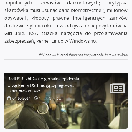
popularnych serwisów darknetowych; brytyjska
skarbówka musi usunąć dane biometryczne 5 milionów
obywateli; kłopoty prawne inteligentnych zamków
do drzwi; żądania okupu za odzyskanie repozytoriów na
GitHubie; NSA straciła narzędzia do przełamywania
zabezpieczeń; kernel Linux w Windows 10.
#
Windows
#
kernel
#
darknet
#
prywatność
#
prawo
#
wirus
BadUSB: zbliża się globalna epidemia
Urządzenia USB mogą szpiegować
i zawierać wirusy
04.10.2014
|
4 m.
(737 słów)