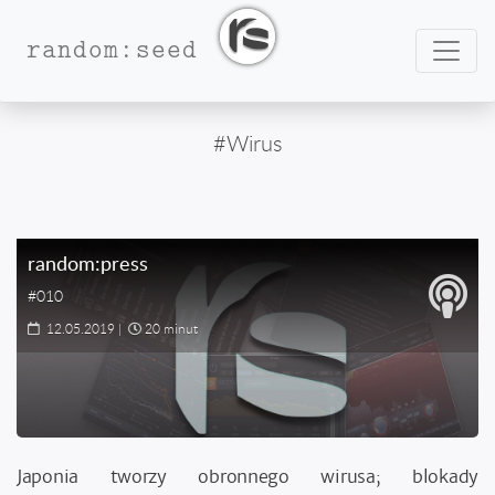
Nawig
random:seed
#Wirus
random:press
#010
12.05.2019
|
20 minut
Japonia tworzy obronnego wirusa; blokady